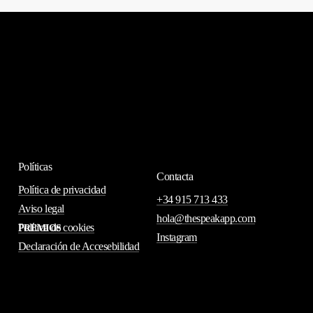
Políticas
Contacta
Política de privacidad
+34 915 713 433
Aviso legal
hola@thespeakapp.com
Política de cookies
PREMIOS
Instagram
Declaración de Accesebilidad